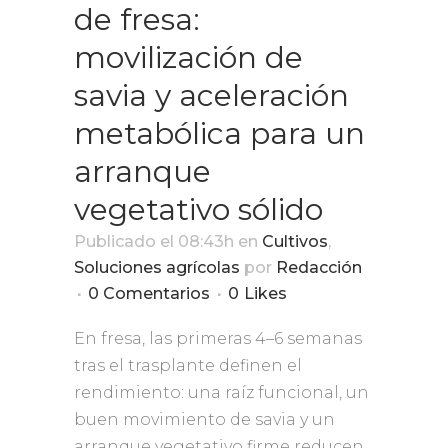
de fresa:
movilización de
savia y aceleración
metabólica para un
arranque
vegetativo sólido
Publicado el 08:43h
en
Cultivos
,
Soluciones agrícolas
por
Redacción
0 Comentarios
0
Likes
En fresa, las primeras 4–6 semanas
tras el trasplante definen el
rendimiento: una raíz funcional, un
buen movimiento de savia y un
arranque vegetativo firme reducen