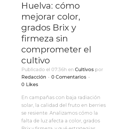
Huelva: cómo
mejorar color,
grados Brix y
firmeza sin
comprometer el
cultivo
Publicado el 07:36h
en
Cultivos
por
Redacción
0 Comentarios
0
Likes
En campañas con baja radiación
solar, la calidad del fruto en berries
se resiente. Analizamos cómo la
falta de luz afecta a color, grados
Brix y firmeza, y qué estrategias