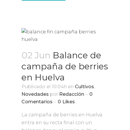
02 Jun
Balance de
campaña de berries
en Huelva
Publicado el 10:04h
en
Cultivos
,
Novedades
por
Redacción
0
Comentarios
0
Likes
La campaña de berries en Huelva
entra en su recta final con un