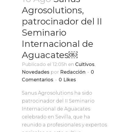
Agrosolutions,
patrocinador del II
Seminario
Internacional de
Aguacates￼
Publicado el 12:05h
en
Cultivos
,
Novedades
por
Redacción
0
Comentarios
0
Likes
Sanus Agrosolutions ha sido
patrocinador del II Seminario
Internacional de Aguacates
celebrado en Sevilla, que ha
reunido a profesionales y expertos