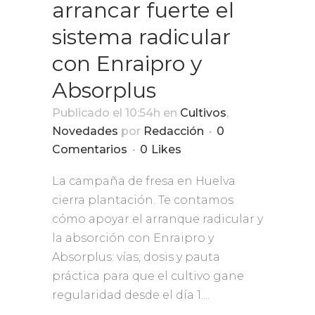
arrancar fuerte el
sistema radicular
con Enraipro y
Absorplus
Publicado el 10:54h
en
Cultivos
,
Novedades
por
Redacción
0
Comentarios
0
Likes
La campaña de fresa en Huelva
cierra plantación. Te contamos
cómo apoyar el arranque radicular y
la absorción con Enraipro y
Absorplus: vías, dosis y pauta
práctica para que el cultivo gane
regularidad desde el día 1....