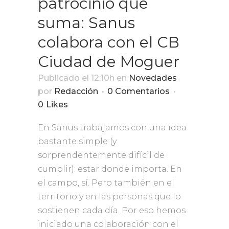
patrocinio que
suma: Sanus
colabora con el CB
Ciudad de Moguer
Publicado el 12:10h
en
Novedades
por
Redacción
0 Comentarios
0
Likes
En Sanus trabajamos con una idea
bastante simple (y
sorprendentemente difícil de
cumplir): estar donde importa. En
el campo, sí. Pero también en el
territorio y en las personas que lo
sostienen cada día. Por eso hemos
iniciado una colaboración con el