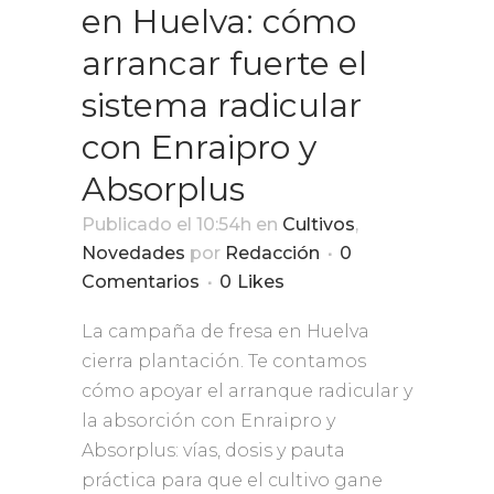
en Huelva: cómo
arrancar fuerte el
sistema radicular
con Enraipro y
Absorplus
Publicado el 10:54h
en
Cultivos
,
Novedades
por
Redacción
0
Comentarios
0
Likes
La campaña de fresa en Huelva
cierra plantación. Te contamos
cómo apoyar el arranque radicular y
la absorción con Enraipro y
Absorplus: vías, dosis y pauta
práctica para que el cultivo gane