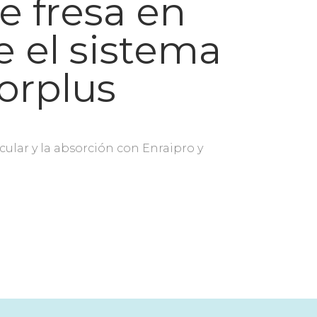
e fresa en
e el sistema
orplus
ular y la absorción con Enraipro y