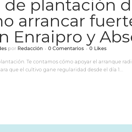
l de plantación d
o arrancar fuert
on Enraipro y Abs
des
por
Redacción
0 Comentarios
0
Likes
lantación. Te contamos cómo apoyar el arranque radic
ara que el cultivo gane regularidad desde el día 1....