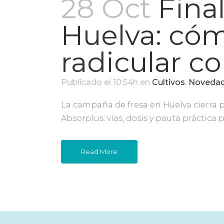
28 Oct
Fina
Huelva: cóm
radicular c
Publicado el 10:54h
en
Cultivos
,
Noveda
La campaña de fresa en Huelva cierra p
Absorplus: vías, dosis y pauta práctica p
Read More